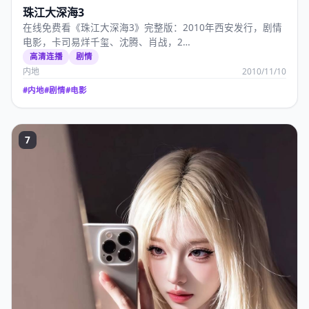
珠江大深海3
在线免费看《珠江大深海3》完整版：2010年西安发行，剧情
电影，卡司易烊千玺、沈腾、肖战，2…
高清连播
剧情
内地
2010/11/10
#
内地
#
剧情
#
电影
7