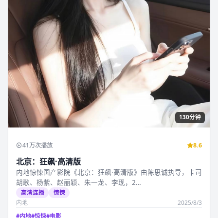
130分钟
41万次播放
8.6
北京：狂飙·高清版
内地惊悚国产影院《北京：狂飙·高清版》由陈思诚执导，卡司
胡歌、杨紫、赵丽颖、朱一龙、李现，2…
高清连播
惊悚
内地
2025/8/3
#
内地
#
惊悚
#
电影