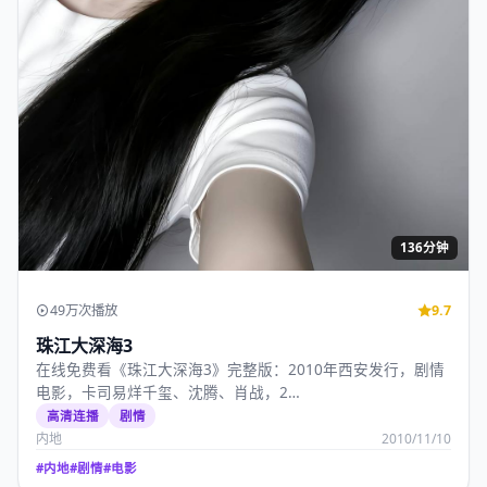
136分钟
49万次播放
9.7
珠江大深海3
在线免费看《珠江大深海3》完整版：2010年西安发行，剧情
电影，卡司易烊千玺、沈腾、肖战，2…
高清连播
剧情
内地
2010/11/10
#
内地
#
剧情
#
电影