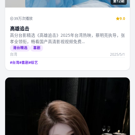
第12期
39万次播放
9.0
高雄追击
高分台影精选《高雄追击》2025年台湾热映，蔡明亮执导，张
孝全领衔，畅看国产高清影视视频免费…
港台精选
喜剧
台湾
2025/5/1
#
台湾
#
喜剧
#
综艺