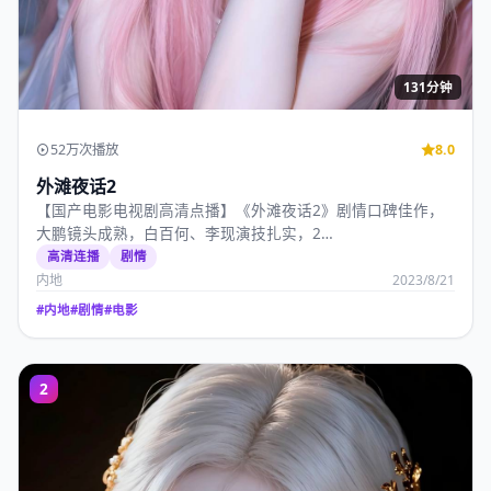
131分钟
52万次播放
8.0
外滩夜话2
【国产电影电视剧高清点播】《外滩夜话2》剧情口碑佳作，
大鹏镜头成熟，白百何、李现演技扎实，2…
高清连播
剧情
内地
2023/8/21
#
内地
#
剧情
#
电影
2