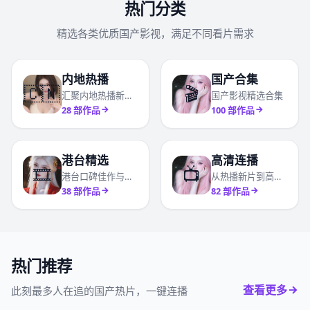
热门分类
精选各类优质国产影视，满足不同看片需求
内地热播
国产合集
🇨🇳
🎬
汇聚内地热播新剧与高分口碑国产剧
国产影视精选合集
28
部作品
100
部作品
港台精选
高清连播
🎞️
📺
港台口碑佳作与经典精选合辑
从热播新片到高分口碑影视全收录
38
部作品
82
部作品
热门推荐
查看更多
此刻最多人在追的国产热片，一键连播