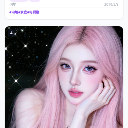
内地
2019/2/8
#
内地
#
家庭
#
电视剧
4