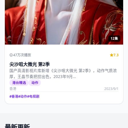
12集
47万次播放
7.3
尖沙咀大微光 第2季
国产高清影视片库新增《尖沙咀大微光 第2季》，动作气质浓
厚，王晶节奏把控出色，2023年9月…
港台精选
动作
香港
2023/9/1
#
香港
#
动作
#
电视剧
最新更新