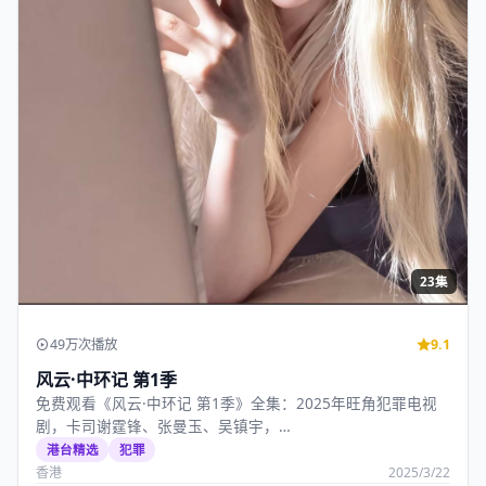
23集
49万次播放
9.1
风云·中环记 第1季
免费观看《风云·中环记 第1季》全集：2025年旺角犯罪电视
剧，卡司谢霆锋、张曼玉、吴镇宇，…
港台精选
犯罪
香港
2025/3/22