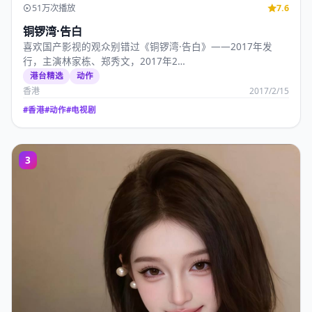
51万次播放
7.6
铜锣湾·告白
喜欢国产影视的观众别错过《铜锣湾·告白》——2017年发
行，主演林家栋、郑秀文，2017年2…
港台精选
动作
香港
2017/2/15
#
香港
#
动作
#
电视剧
3