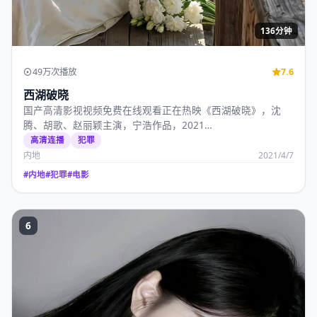
136分钟
49万次播放
7.6
西湖破晓
国产高清影视视频免费在线观看正在热映《西湖破晓》，沈
腾、胡歌、赵丽颖主演，宁浩作品，2021…
高清连播
犯罪
内地
2021/4/7
#
内地
#
犯罪
#
电影
6