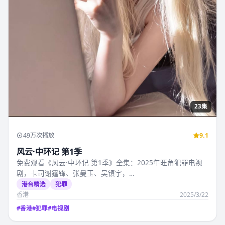
23集
49万次播放
9.1
风云·中环记 第1季
免费观看《风云·中环记 第1季》全集：2025年旺角犯罪电视
剧，卡司谢霆锋、张曼玉、吴镇宇，…
港台精选
犯罪
香港
2025/3/22
#
香港
#
犯罪
#
电视剧