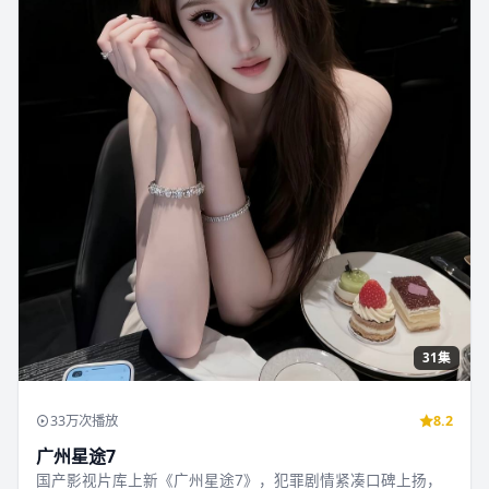
31集
33万次播放
8.2
广州星途7
国产影视片库上新《广州星途7》，犯罪剧情紧凑口碑上扬，