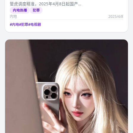
管虎调度精准，2025年4月8日起国产…
内地热播
犯罪
内地
2025/4/8
#
内地
#
犯罪
#
电视剧