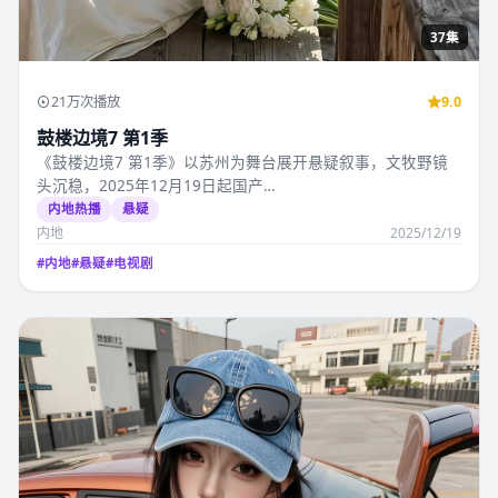
37集
21万次播放
9.0
鼓楼边境7 第1季
《鼓楼边境7 第1季》以苏州为舞台展开悬疑叙事，文牧野镜
头沉稳，2025年12月19日起国产…
内地热播
悬疑
内地
2025/12/19
#
内地
#
悬疑
#
电视剧