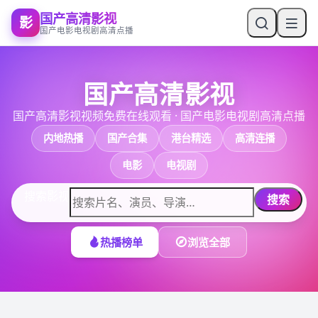
国产高清影视
影
国产电影电视剧高清点播
国产高清影视
国产高清影视视频免费在线观看
·
国产电影电视剧高清点播
内地热播
国产合集
港台精选
高清连播
电影
电视剧
搜索影视
搜索
热播榜单
浏览全部